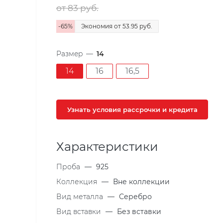
от 83
руб.
-
65
%
Экономия
от 53.95
руб.
Размер
—
14
14
16
16,5
Узнать условия рассрочки и кредита
Характеристики
Проба
—
925
Коллекция
—
Вне коллекции
Вид металла
—
Серебро
Вид вставки
—
Без вставки