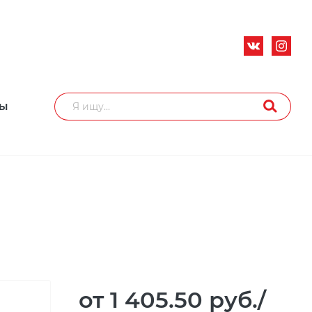
ТЫ
от 1 405.50
руб.
/