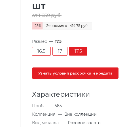
шт
от 1 659
руб.
-
25
%
Экономия
от 414.75
руб.
Размер
—
17,5
16,5
17
17,5
Узнать условия рассрочки и кредита
Характеристики
Проба
—
585
Коллекция
—
Вне коллекции
Вид металла
—
Розовое золото