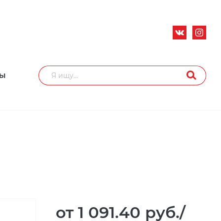
ТЫ
от 1 091.40
руб.
/