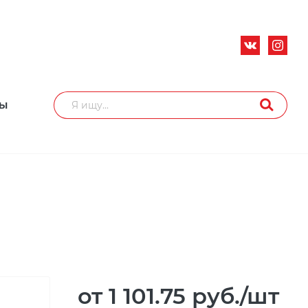
ТЫ
от 1 101.75
руб.
/шт