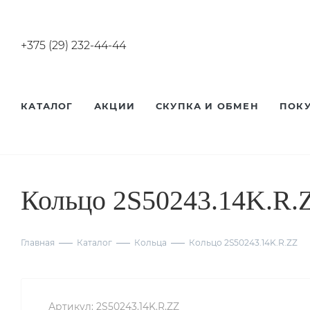
+375 (29) 232-44-44
КАТАЛОГ
АКЦИИ
СКУПКА И ОБМЕН
ПОК
Кольцо 2S50243.14K.R.
Главная
Каталог
Кольца
Кольцо 2S50243.14K.R.ZZ
Артикул:
2S50243.14K.R.ZZ