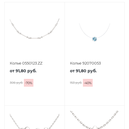
Колье 0550123.ZZ
Колье 92070053
от
91,80 руб.
от
91,80 руб.
306 руб.
153 руб.
-
70
%
-
40
%