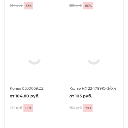
294 руб.
259 руб.
-
65
%
-
60
%
Колье 0550059.ZZ
Колье НХ 22-1789Ю-3/0,4
от
104,80 руб.
от
105 руб.
262 руб.
350 руб.
-
60
%
-
70
%