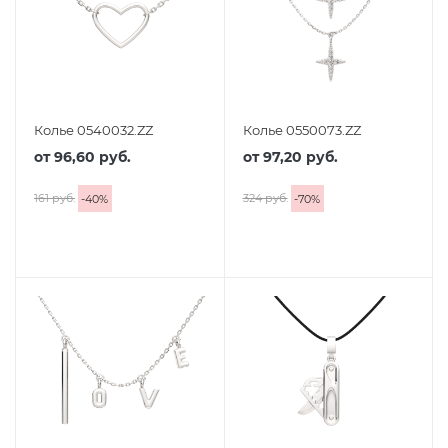
Колье 0540032.ZZ
Колье 0550073.ZZ
от
96,60 руб.
от
97,20 руб.
161 руб.
324 руб.
-
40
%
-
70
%