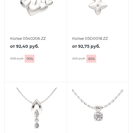
Колье 0540206.ZZ
Колье 05D0018.ZZ
от
92,40 руб.
от
92,75 руб.
308 руб.
265 руб.
-
70
%
-
65
%