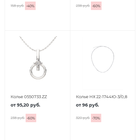
158 руб.
238 руб.
-
40
%
-
60
%
Колье 0550733.ZZ
Колье НХ 22-1744Ю-3/0,8
от
95,20 руб.
от
96 руб.
238 руб.
320 руб.
-
60
%
-
70
%