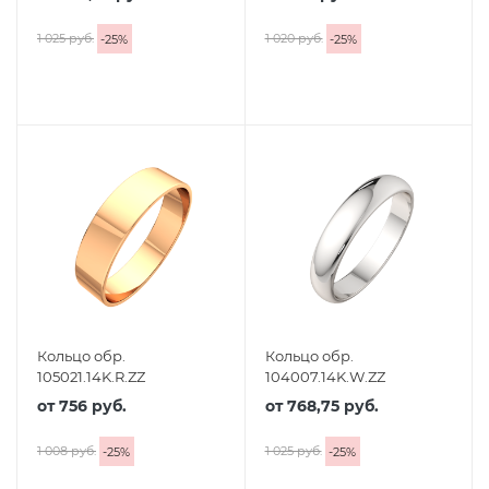
1 025 руб.
1 020 руб.
-
25
%
-
25
%
Кольцо обр.
Кольцо обр.
105021.14K.R.ZZ
104007.14K.W.ZZ
от
756 руб.
от
768,75 руб.
1 008 руб.
1 025 руб.
-
25
%
-
25
%