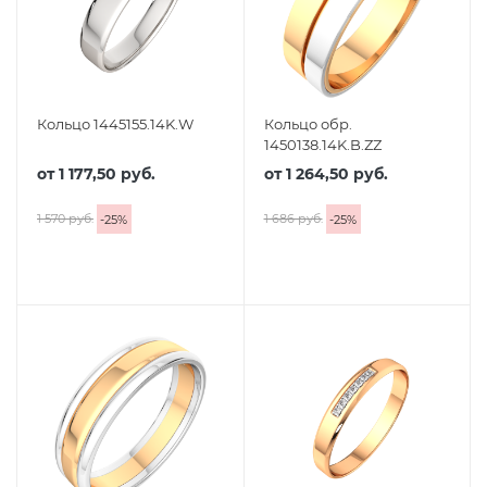
Кольцо 1445155.14K.W
Кольцо обр.
1450138.14K.B.ZZ
от
1 177,50 руб.
от
1 264,50 руб.
1 570 руб.
1 686 руб.
-
25
%
-
25
%