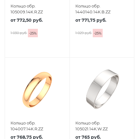
Кольцо обр.
Кольцо обр.
105009.14K.R.ZZ
1440140.14K.B.ZZ
от
772,50 руб.
от
771,75 руб.
1 030 руб.
1 029 руб.
-
25
%
-
25
%
Кольцо обр.
Кольцо обр.
104007.14K.R.ZZ
105021.14K.W.ZZ
от
768,75 руб.
от
765 руб.