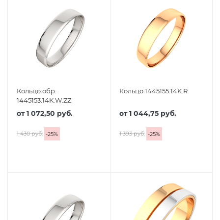
Кольцо обр.
Кольцо 1445155.14K.R
1445153.14K.W.ZZ
от
1 072,50 руб.
от
1 044,75 руб.
1 430 руб.
1 393 руб.
-
25
%
-
25
%