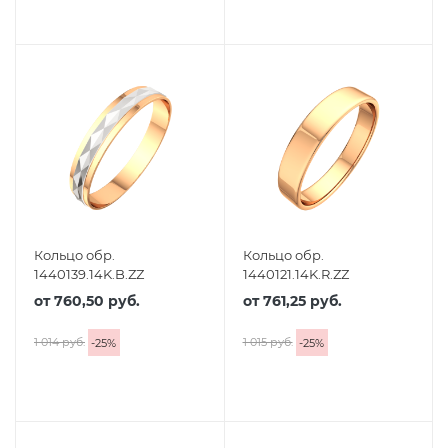
Кольцо обр.
Кольцо обр.
1440139.14K.B.ZZ
1440121.14K.R.ZZ
от
760,50 руб.
от
761,25 руб.
1 014 руб.
1 015 руб.
-
25
%
-
25
%