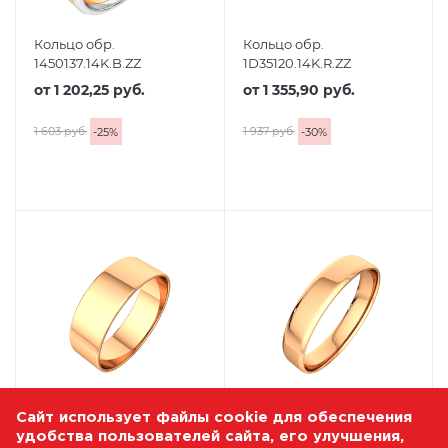
Кольцо обр.
Кольцо обр.
1450137.14K.B.ZZ
1D35120.14K.R.ZZ
от
1 202,25 руб.
от
1 355,90 руб.
1 603 руб.
1 937 руб.
-
25
%
-
30
%
Сайт использует файлы cookie для обеспечения
Кольцо обр.
Кольцо обр.
удобства пользователей сайта, его улучшения,
107012.14K.R.ZZ
1445153.14K.R.ZZ