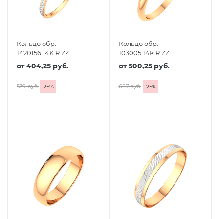
Кольцо обр.
Кольцо обр.
1420156.14K.R.ZZ
103005.14K.R.ZZ
от
404,25 руб.
от
500,25 руб.
539 руб.
667 руб.
-
25
%
-
25
%