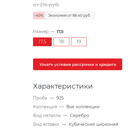
от 216
руб.
-
40
%
Экономия
от 86.40
руб.
Размер
—
17,5
17,5
18
19
Узнать условия рассрочки и кредита
Характеристики
Проба
—
925
Коллекция
—
Вне коллекции
Вид металла
—
Серебро
Вид вставки
—
Кубический цирконий