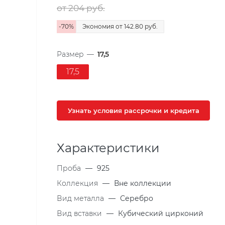
от 204
руб.
-
70
%
Экономия
от 142.80
руб.
Размер
—
17,5
17,5
Узнать условия рассрочки и кредита
Характеристики
Проба
—
925
Коллекция
—
Вне коллекции
Вид металла
—
Серебро
Вид вставки
—
Кубический цирконий