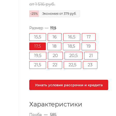
от 1 516
руб.
-
25
%
Экономия
от 379
руб.
Размер
—
17,5
15,5
16
16,5
17
17,5
18
18,5
19
19,5
20
20,5
21
21,5
22
22,5
23
Узнать условия рассрочки и кредита
Характеристики
Проба
—
585