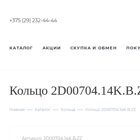
+375 (29) 232-44-44
КАТАЛОГ
АКЦИИ
СКУПКА И ОБМЕН
ПОК
Кольцо 2D00704.14K.B.
Главная
Каталог
Кольца
Кольцо 2D00704.14K.B.ZZ
Артикул:
2D00704.14K.B.ZZ