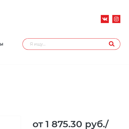
ТЫ
от 1 875.30
руб.
/