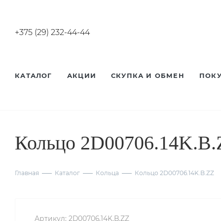
+375 (29) 232-44-44
КАТАЛОГ
АКЦИИ
СКУПКА И ОБМЕН
ПОК
Кольцо 2D00706.14K.B.
Главная
Каталог
Кольца
Кольцо 2D00706.14K.B.ZZ
Артикул:
2D00706.14K.B.ZZ