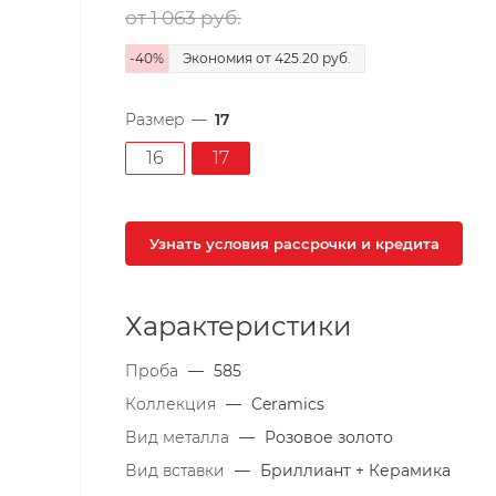
от 1 063
руб.
-
40
%
Экономия
от 425.20
руб.
Размер
—
17
16
17
Узнать условия рассрочки и кредита
Характеристики
Проба
—
585
Коллекция
—
Ceramics
Вид металла
—
Розовое золото
Вид вставки
—
Бриллиант + Керамика