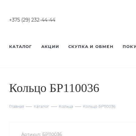
+375 (29) 232-44-44
КАТАЛОГ
АКЦИИ
СКУПКА И ОБМЕН
ПОК
Кольцо БР110036
Главная
Каталог
Кольца
Кольцо БР110036
Артикул:
БР110036