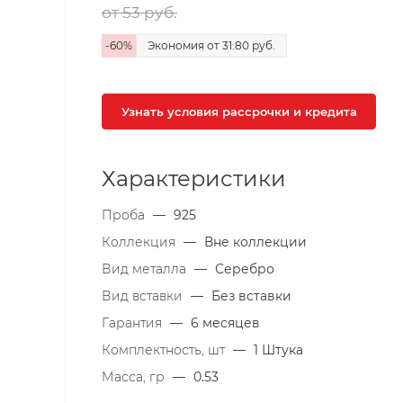
от 53
руб.
-
60
%
Экономия
от 31.80
руб.
Узнать условия рассрочки и кредита
Характеристики
Проба
—
925
Коллекция
—
Вне коллекции
Вид металла
—
Серебро
Вид вставки
—
Без вставки
Гарантия
—
6 месяцев
Комплектность, шт
—
1 Штука
Масса, гр
—
0.53