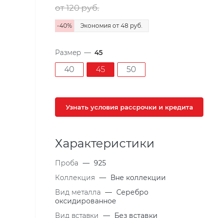
от 120
руб.
-
40
%
Экономия
от 48
руб.
Размер
—
45
40
45
50
Узнать условия рассрочки и кредита
Характеристики
Проба
—
925
Коллекция
—
Вне коллекции
Вид металла
—
Серебро
оксидированное
Вид вставки
—
Без вставки