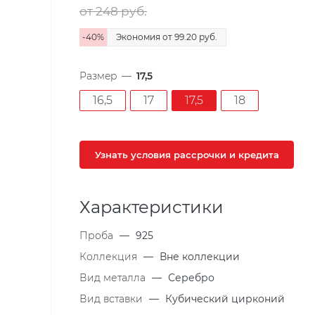
от 248
руб.
-
40
%
Экономия
от 99.20
руб.
Размер
—
17,5
16,5
17
17,5
18
Узнать условия рассрочки и кредита
Характеристики
Проба
—
925
Коллекция
—
Вне коллекции
Вид металла
—
Серебро
Вид вставки
—
Кубический цирконий