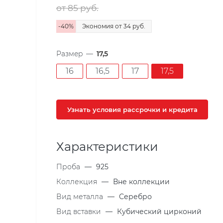
от 85
руб.
-
40
%
Экономия
от 34
руб.
Размер
—
17,5
16
16,5
17
17,5
Узнать условия рассрочки и кредита
Характеристики
Проба
—
925
Коллекция
—
Вне коллекции
Вид металла
—
Серебро
Вид вставки
—
Кубический цирконий