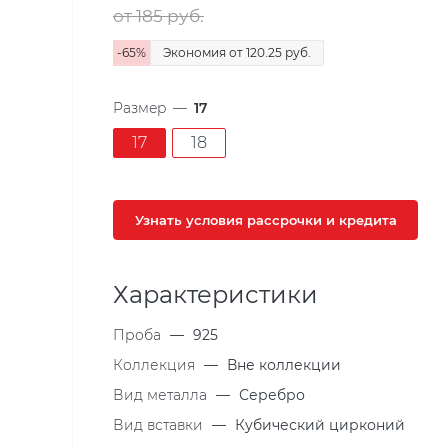
от 185
руб.
-
65
%
Экономия
от 120.25
руб.
Размер
—
17
17
18
Узнать условия рассрочки и кредита
Характеристики
Проба
—
925
Коллекция
—
Вне коллекции
Вид металла
—
Серебро
Вид вставки
—
Кубический цирконий