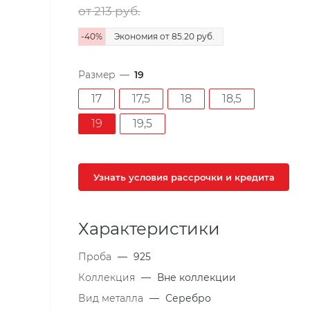
от 213
руб.
-
40
%
Экономия
от 85.20
руб.
Размер
—
19
17
17,5
18
18,5
19
19,5
Узнать условия рассрочки и кредита
Характеристики
Проба
—
925
Коллекция
—
Вне коллекции
Вид металла
—
Серебро