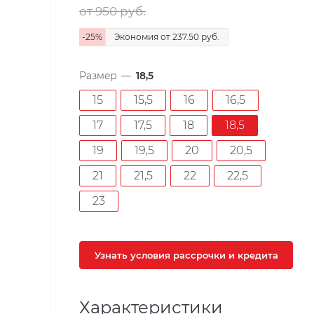
от 950
руб.
-
25
%
Экономия
от 237.50
руб.
Размер
—
18,5
15
15,5
16
16,5
17
17,5
18
18,5
19
19,5
20
20,5
21
21,5
22
22,5
23
Узнать условия рассрочки и кредита
Характеристики