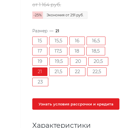
от 1 164
руб.
-
25
%
Экономия
от 291
руб.
Размер
—
21
15
15,5
16
16,5
17
17,5
18
18,5
19
19,5
20
20,5
21
21,5
22
22,5
23
Узнать условия рассрочки и кредита
Характеристики