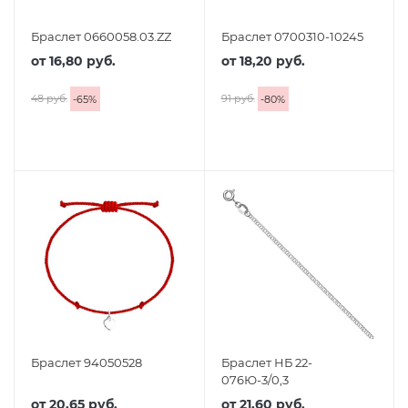
Браслет 0660058.03.ZZ
Браслет 0700310-10245
от
16,80 руб.
от
18,20 руб.
48 руб.
91 руб.
-
65
%
-
80
%
Браслет 94050528
Браслет НБ 22-
076Ю-3/0,3
от
20,65 руб.
от
21,60 руб.