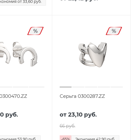
кономия
от 33,60
руб.
0300470.ZZ
Серьга 0300287.ZZ
10 руб.
от
23,10 руб.
66 руб.
кономия
53,90 руб.
-
65
%
Экономия
42,90 руб.