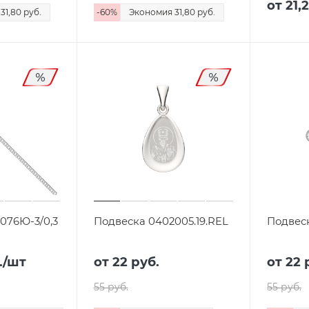
от
21,
я
31,80 руб.
-
60
%
Экономия
31,80 руб.
-076Ю-3/0,3
Подвеска 0402005.19.REL
Подвеск
.
/шт
от
22 руб.
от
22 
55 руб.
55 руб.