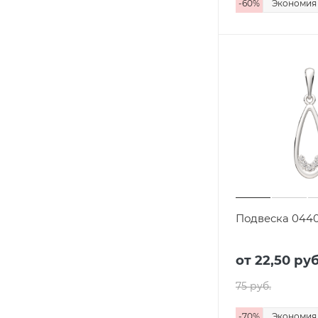
-
60
%
Экономи
Подвеска 0440
от
22,50 руб
75 руб.
-
70
%
Экономи