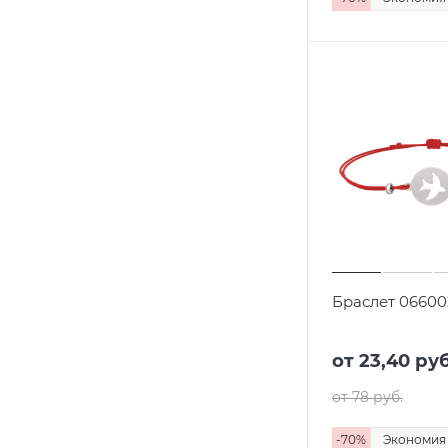
Браслет 066002
от 23,40
руб
от 78
руб.
-
70
%
Экономи