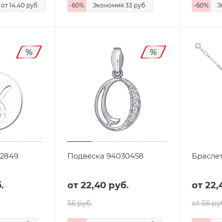
я
от 14,40
руб.
-
60
%
Экономия
33 руб.
-
60
%
Э
32849
Подвеска 94030458
Браслет
.
от
22,40 руб.
от 22,
56 руб.
от 56
ру