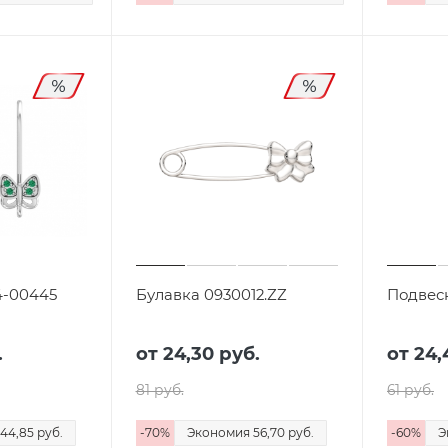
4-00445
Булавка 0930012.ZZ
Подвес
.
от
24,30 руб.
от
24,
81 руб.
61 руб.
44,85 руб.
-
70
%
Экономия
56,70 руб.
-
60
%
Э