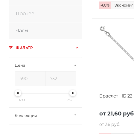
-
60
%
Экономи
Прочее
Часы
ФИЛЬТР
Цена
Браслет НБ 22
490
752
от 21,60
руб
Коллекция
от 36
руб.