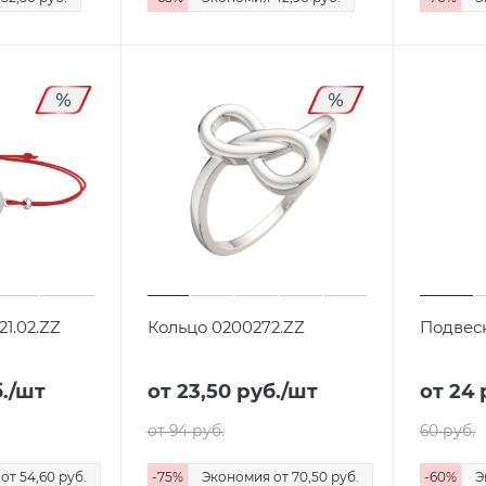
1.02.ZZ
Кольцо 0200272.ZZ
Подвеск
.
/шт
от 23,50
руб.
/шт
от
24 
от 94
руб.
60 руб.
я
от 54,60
руб.
-
75
%
Экономия
от 70,50
руб.
-
60
%
Э