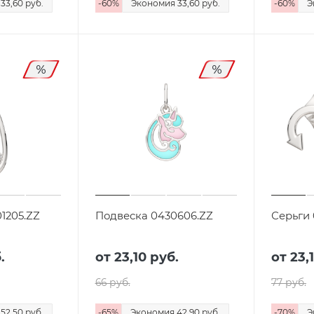
я
33,60 руб.
-
60
%
Экономия
33,60 руб.
-
60
%
Э
1205.ZZ
Подвеска 0430606.ZZ
Серьги 
.
от
23,10 руб.
от
23,
66 руб.
77 руб.
я
52,50 руб.
-
65
%
Экономия
42,90 руб.
-
70
%
Э