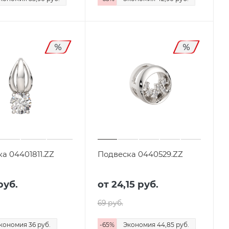
а 04401811.ZZ
Подвеска 0440529.ZZ
руб.
от
24,15 руб.
69 руб.
кономия
36 руб.
-
65
%
Экономия
44,85 руб.