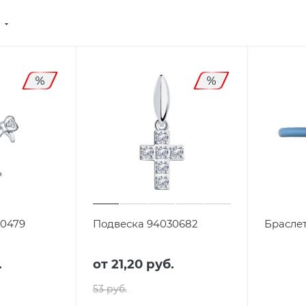
)
30479
Подвеска 94030682
Браслет
.
от
21,20 руб.
53 руб.