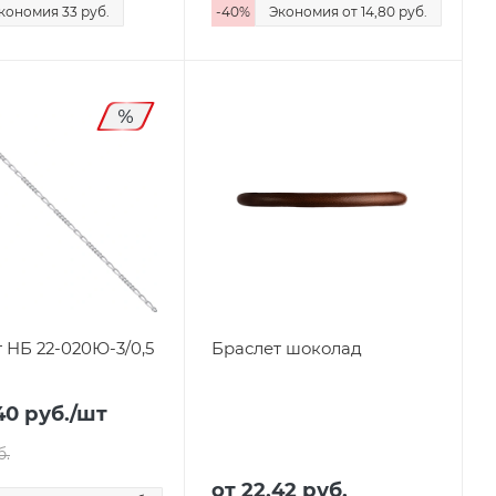
кономия
33 руб.
-
40
%
Экономия
от 14,80
руб.
 НБ 22-020Ю-3/0,5
Браслет шоколад
40
руб.
/шт
б.
от
22,42 руб.