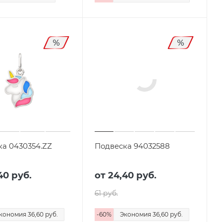
ка 0430354.ZZ
Подвеска 94032588
40 руб.
от
24,40 руб.
61 руб.
кономия
36,60 руб.
-
60
%
Экономия
36,60 руб.