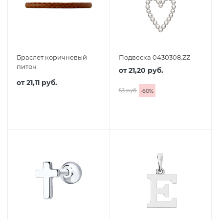
Браслет коричневый
Подвеска 0430308.ZZ
питон
от
21,20 руб.
от
21,11 руб.
53 руб.
-
60
%