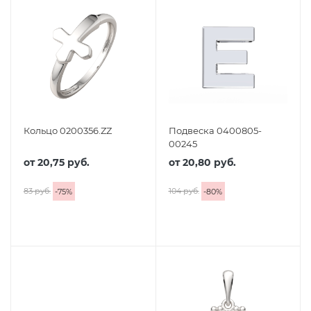
Кольцо 0200356.ZZ
Подвеска 0400805-
00245
от
20,75 руб.
от
20,80 руб.
83 руб.
104 руб.
-
75
%
-
80
%