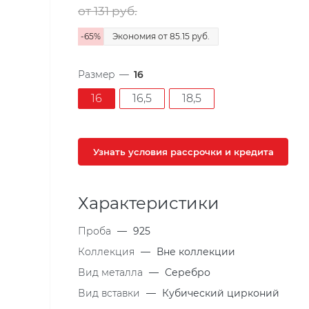
от 131
руб.
-
65
%
Экономия
от 85.15
руб.
Размер
—
16
16
16,5
18,5
Узнать условия рассрочки и кредита
Характеристики
Проба
—
925
Коллекция
—
Вне коллекции
Вид металла
—
Серебро
Вид вставки
—
Кубический цирконий