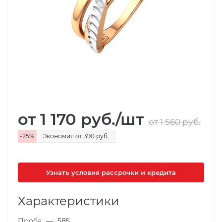
от 1 170
руб.
/шт
от 1 560
руб.
-
25
%
Экономия
от 390
руб.
Узнать условия рассрочки и кредита
Характеристики
Проба
—
585