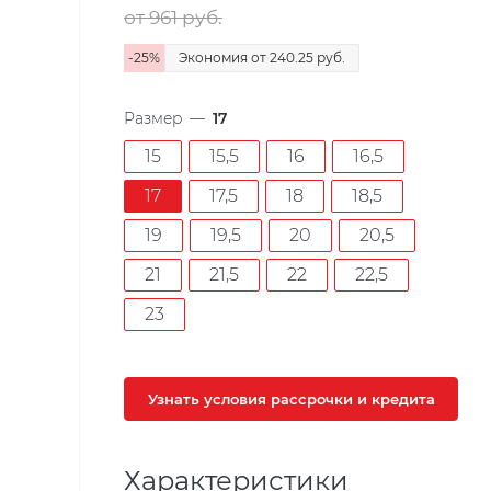
от 961
руб.
-
25
%
Экономия
от 240.25
руб.
Размер
—
17
15
15,5
16
16,5
17
17,5
18
18,5
19
19,5
20
20,5
21
21,5
22
22,5
23
Узнать условия рассрочки и кредита
Характеристики