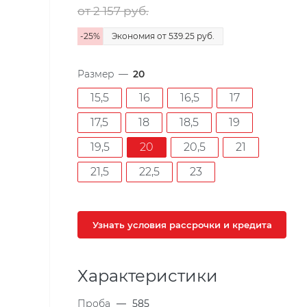
от 2 157
руб.
-
25
%
Экономия
от 539.25
руб.
Размер
—
20
15,5
16
16,5
17
17,5
18
18,5
19
19,5
20
20,5
21
21,5
22,5
23
Узнать условия рассрочки и кредита
Характеристики
Проба
—
585