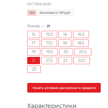
от 1 164
руб.
-
25
%
Экономия
от 291
руб.
Размер
—
21
15
15,5
16
16,5
17
17,5
18
18,5
19
19,5
20
20,5
21
21,5
22
22,5
23
Узнать условия рассрочки и кредита
Характеристики